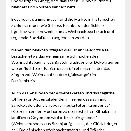
und würzigem Gløgg, dem dänischen Glühwein, der mit
Mandeln und Rosinen serviert wird.
Besonders stimmungsvoll sind die Märkte in historischen
Schlossanlagen wie Schloss Kronborg oder Schloss
Egeskov, wo Handwerkskunst, Weihnachtsschmuck und
regionale Spezialitäten angeboten werden.
Neben den Märkten pflegen die Dänen vielerorts alte
Bräuche, etwa das gemeinsame Schmücken des
Weihnachtsbaums, das Basteln traditioneller Dekorationen
wie geflochtener Papierherzen („julehjerter“) oder das
Singen von Weihnachtsliedern („julesange“) im
Familienkreis.
Auch das Anzünden der Adventskerzen und das tägliche
Öffnen von Adventskalendern – sei es klassisch mit
Schokolade oder als liebevoll gestalteter „kalenderlys“
(Kerzenkalender) – gehören zu den festlichen Ritualen. In
ländlichen Gegenden wird oftmals ein „julebuk“
(Weihnachtsbock aus Stroh) aufgestellt, der Glück bringen
soll. Die dänischen Weihnachtsmärkte und Bräuche